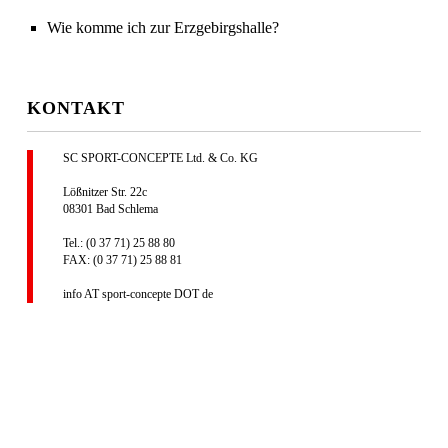
Wie komme ich zur Erzgebirgshalle?
KONTAKT
SC SPORT-CONCEPTE Ltd. & Co. KG
Lößnitzer Str. 22c
08301 Bad Schlema
Tel.: (0 37 71) 25 88 80
FAX: (0 37 71) 25 88 81
info AT sport-concepte DOT de